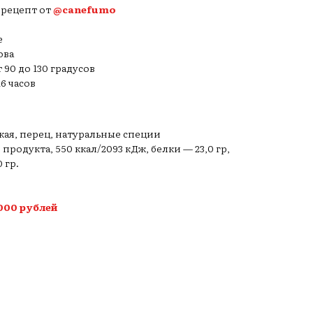
рецепт от
@canefumo
е
ова
90 до 130 градусов
6 часов
кая, перец, натуральные специи
р продукта, 550 ккал/2093 кДж, белки — 23,0 гр,
 гр.
000 рублей