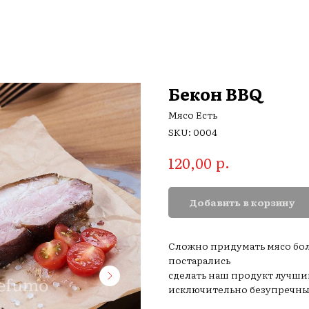
Бекон BBQ
Мясо Есть
SKU:
0004
р.
120,00
Добавить в корзину
Сложно придумать мясо бол
постарались
сделать наш продукт лучшим
исключительно безупречный