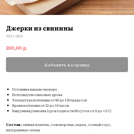
Джерки из свинины
SKU:
0016
р.
200,00
Добавить в корзину
Готовим в нашем смокере
Используем ольховые дрова
Тепература копчения от 90 до 130 градусов
Время копчения от 12 до 16 часов
Вакуумная упаковка (срок годности 90 суток от 0 до +5 C)
Состав:
свиная лопатка, соль морская, перец, соевый соус,
натуральные специ